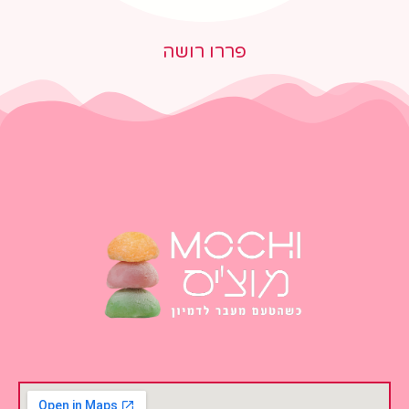
פררו רושה