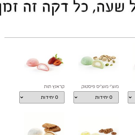
מוצ'י מוצ'יס פיסטוק
קראנץ תות