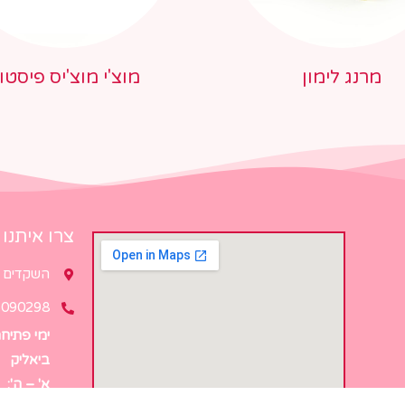
מרנג לימון
מוצ'י מוצ'יס פיסטו
צרו איתנו
השקדים 2, קריית ביאליק
6090298
ימי פתיח
ביאליק
א' – ה':
:00