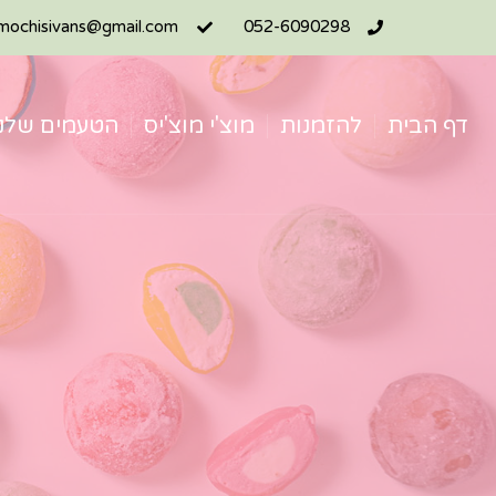
mochisivans@gmail.com
052-6090298
דף הבית
להזמנות
מוצ'י מוצ'יס
הטעמים שלנו