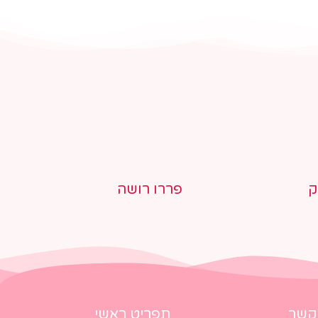
ק
פררו רושה
 קשר
תפריט ראשי