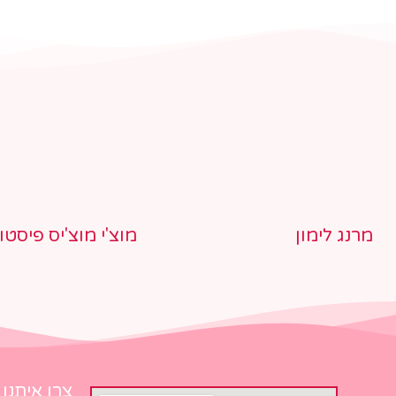
מרנג לימון
מוצ'י מוצ'יס פיסטו
צרו איתנו