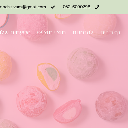
mochisivans@gmail.com
052-6090298
דף הבית
להזמנות
מוצ'י מוצ'יס
הטעמים שלנו