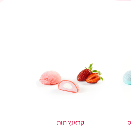
ס
קראנץ תות