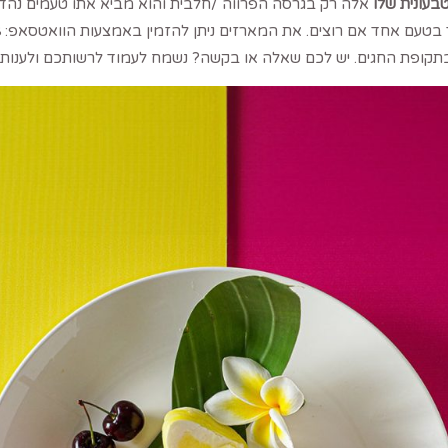
אלה רק בגרסה הפרווה /חלבית והוא מביא אתו טעמים נהדרי
תקופת החגים. יש לכם שאלה או בקשה? נשמח לעמוד לרשותכם ולענות 