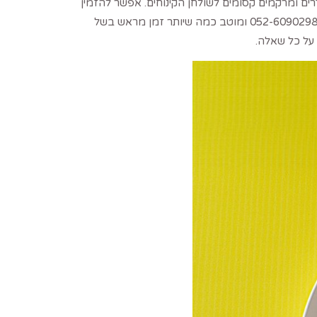
ם ומרקמים קסומים לשולחן הקינוחים. אפשר להזמין
מארז של מוצ'י ולשלב בין כמה טעמים או להתמקד בטעם אחד אם רוצים. את המארזים ניתן להזמין באמצעות הוואטסאפ: 052-6090298 ומוטב כמה שיותר זמן מראש בשל
על כל שאלה.