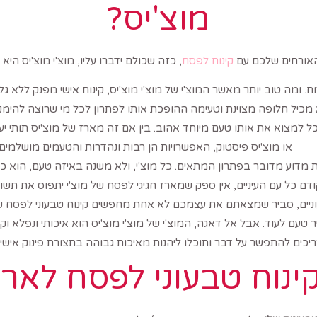
מוצ'יס?
האורחים שלכם עם
קינוח לפסח
, כזה שכולם ידברו עליו, מוצ'י מוצ'יס הי
. ומה טוב יותר מאשר המוצ'י של מוצ'י מוצ'יס, קינוח אישי מפנק ללא ג
 מכיל חלופה מצוינת וטעימה ההופכת אותו לפתרון לכל מי שרוצה להימ
 למצוא את אותו טעם מיוחד אהוב. בין אם זה מארז של מוצ'יס תותי יער, 
או מוצ'יס פיסטוק, האפשרויות הן רבות ונהדרות והטעמים מושלמים.
ת מדוע מדובר בפתרון המתאים. כל מוצ'י, ולא משנה באיזה טעם, הוא כמ
ודם כל עם העיניים, אין ספק שמארז חגיגי לפסח של מוצ'י יתפוס את תש
ניים, סביר שמצאתם את עצמכם לא אחת מחפשים קינוח טבעוני לפסח ש
ר טעם לעוד. אבל אל דאגה, המוצ'י של מוצ'י מוצ'יס הוא איכותי ונפלא 
יכים להתפשר על דבר ותוכלו ליהנות מאיכות גבוהה בתצורת פינוק אישי ט
נוח טבעוני לפסח לאר