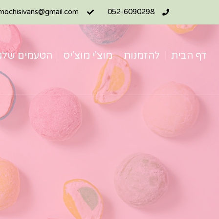
mochisivans@gmail.com
052-6090298
דף הבית
להזמנות
מוצ'י מוצ'יס
הטעמים שלנו