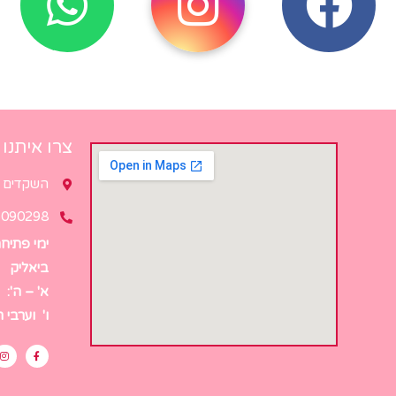
צרו איתנו
השקדים 2, קריית ביאליק
6090298
ימי פתיח
ביאליק
א' – ה':
:00
ו' וערבי 