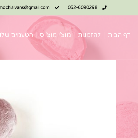
mochisivans@gmail.com
052-6090298
דף הבית
להזמנות
מוצ'י מוצ'יס
הטעמים שלנו